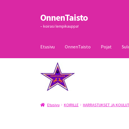
OnnenTaisto
Siirry
Siirry
navigointiin
sisältöön
– koirasi lempikauppa!
Etusivu
OnnenTaisto
Pojat
Sul
Etusivu
Kassa
Oma tili
OnnenTaisto
Ostoskor
Etusivu
KOIRILLE
HARRASTUKSET JA KOULUT