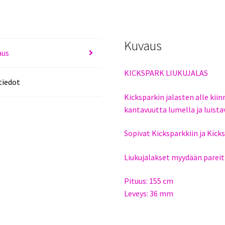
Kuvaus
aus
KICKSPARK LIUKUJALAS
tiedot
Kicksparkin jalasten alle kii
kantavuutta lumella ja luistav
Sopivat Kicksparkkiin ja Kick
Liukujalakset myydään pareit
Pituus: 155 cm
Leveys: 36 mm