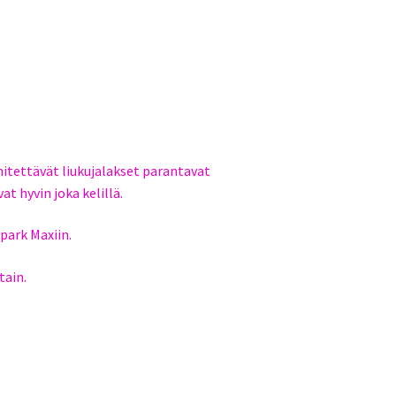
nnitettävät liukujalakset parantavat
at hyvin joka kelillä.
spark Maxiin.
tain.