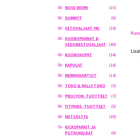
NOSE WORK
(15)
DUMMYT
(8)
VETOVALJAAT YM.
(16)
Kuv
KUONOPANNAT &
VEDONESTOVALJAAT
(40)
Lisä
KUONOKOPAT
(34)
KAPULAT
(16)
MERKKIKARTIOT
(14)
TOKO & RALLY-TOKO
(3)
PROCYON -TUOTTEET
(7)
FITPAWS -TUOTTEET
(5)
METSÄSTYS
(30)
KICKSPARKIT JA
POTKUKELKAT
(8)