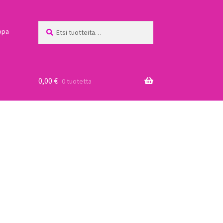
Etsi:
Haku
ppa
0,00
€
0 tuotetta
a