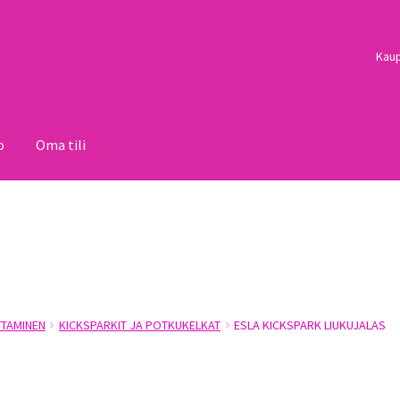
Kau
o
Oma tili
i
Palautukset
Pojat
Sulo
Tietosuojaseloste
Toimitusehdot
Uutisi
TAMINEN
KICKSPARKIT JA POTKUKELKAT
ESLA KICKSPARK LIUKUJALAS