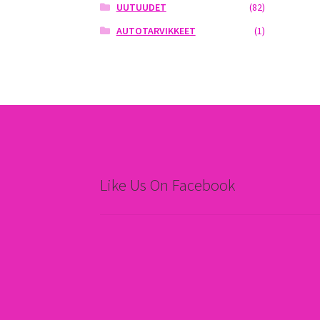
UUTUUDET
(82)
AUTOTARVIKKEET
(1)
Like Us On Facebook