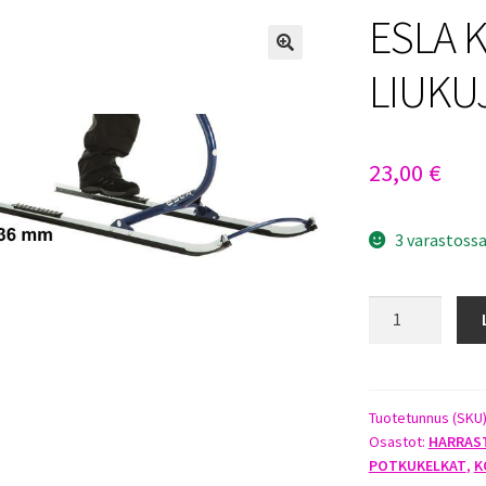
ESLA 
LIUKU
23,00
€
3 varastoss
ESLA
KICKSPARK
LIUKUJALAS
määrä
Tuotetunnus (SKU
Osastot:
HARRAS
POTKUKELKAT
,
K