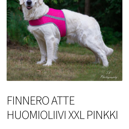
Sulo
Tietosuojaseloste
Toimitusehdot
Uutisia
FINNERO ATTE
HUOMIOLIIVI XXL PINKKI