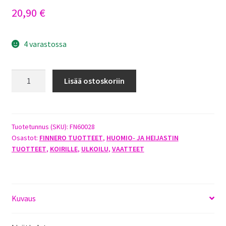
20,90
€
4 varastossa
FINNERO
Lisää ostoskoriin
ATTE
HUOMIOLIIVI
XXL
PINKKI
Tuotetunnus (SKU):
FN60028
Osastot:
FINNERO TUOTTEET
,
HUOMIO- JA HEIJASTIN
määrä
TUOTTEET
,
KOIRILLE
,
ULKOILU
,
VAATTEET
Kuvaus