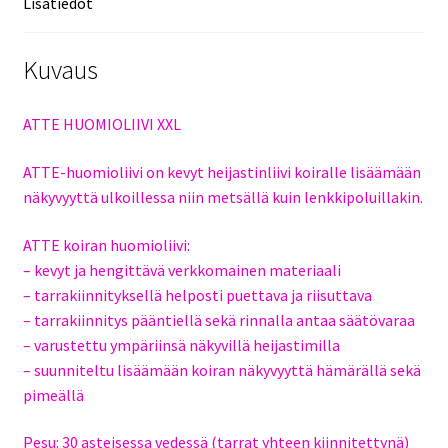
Lisätiedot
Kuvaus
ATTE HUOMIOLIIVI XXL
ATTE-huomioliivi on kevyt heijastinliivi koiralle lisäämään
näkyvyyttä ulkoillessa niin metsällä kuin lenkkipoluillakin.
ATTE koiran huomioliivi:
– kevyt ja hengittävä verkkomainen materiaali
– tarrakiinnityksellä helposti puettava ja riisuttava
– tarrakiinnitys pääntiellä sekä rinnalla antaa säätövaraa
– varustettu ympäriinsä näkyvillä heijastimilla
– suunniteltu lisäämään koiran näkyvyyttä hämärällä sekä
pimeällä
Pesu: 30 asteisessa vedessä (tarrat yhteen kiinnitettynä)