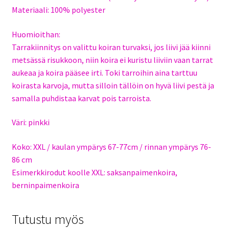
Materiaali: 100% polyester
Huomioithan:
Tarrakiinnitys on valittu koiran turvaksi, jos liivi jää kiinni
metsässä risukkoon, niin koira ei kuristu liiviin vaan tarrat
aukeaa ja koira pääsee irti. Toki tarroihin aina tarttuu
koirasta karvoja, mutta silloin tällöin on hyvä liivi pestä ja
samalla puhdistaa karvat pois tarroista.
Väri: pinkki
Koko: XXL / kaulan ympärys 67-77cm / rinnan ympärys 76-
86 cm
Esimerkkirodut koolle XXL: saksanpaimenkoira,
berninpaimenkoira
Tutustu myös