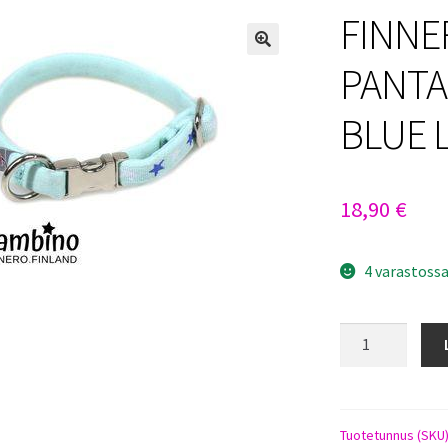
FINNE
PANTA
BLUE 
18,90
€
4 varastoss
FINNERO
BAMBINO
PANTA
1CM
X
Tuotetunnus (SKU