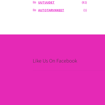
UUTUUDET
(82)
AUTOTARVIKKEET
(1)
Like Us On Facebook