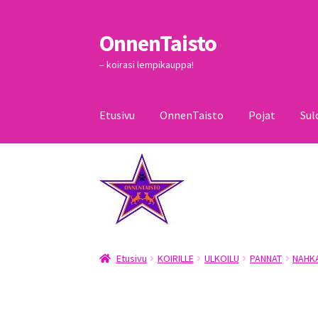
OnnenTaisto
Siirry
Siirry
navigointiin
sisältöön
– koirasi lempikauppa!
Etusivu
OnnenTaisto
Pojat
Sul
Etusivu
Kassa
Oma tili
OnnenTaisto
Ostoskor
Etusivu
KOIRILLE
ULKOILU
PANNAT
NAHKA