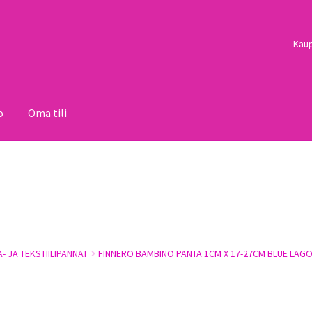
Kau
o
Oma tili
i
Palautukset
Pojat
Sulo
Tietosuojaseloste
Toimitusehdot
Uutisi
- JA TEKSTIILIPANNAT
FINNERO BAMBINO PANTA 1CM X 17-27CM BLUE LAG