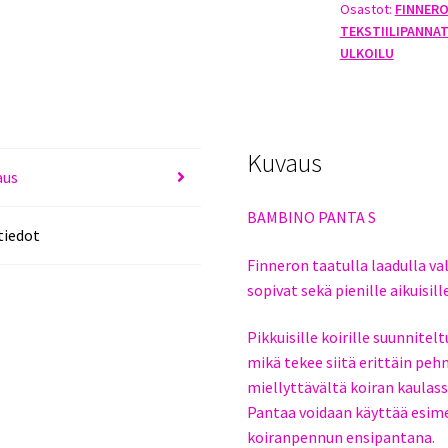
Osastot:
FINNER
17-
TEKSTIILIPANNA
27CM
ULKOILU
BLUE
LAGOON
määrä
Kuvaus
aus
BAMBINO PANTA S
tiedot
Finneron taatulla laadulla
sopivat sekä pienille aikuisill
Pikkuisille koirille suunnite
mikä tekee siitä erittäin pe
miellyttävältä koiran kaulass
Pantaa voidaan käyttää esimerk
koiranpennun ensipantana.