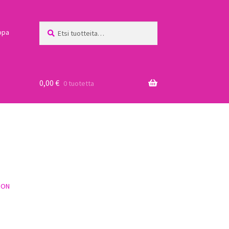
Etsi:
Haku
ppa
0,00
€
0 tuotetta
a
OON