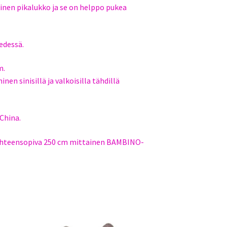
nen pikalukko ja se on helppo pukea
edessä.
m.
nen sinisillä ja valkoisilla tähdillä
China.
 yhteensopiva 250 cm mittainen BAMBINO-