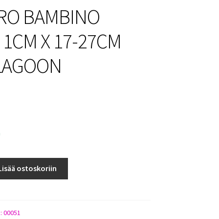
RO BAMBINO
 1CM X 17-27CM
LAGOON
a
Lisää ostoskoriin
):
00051