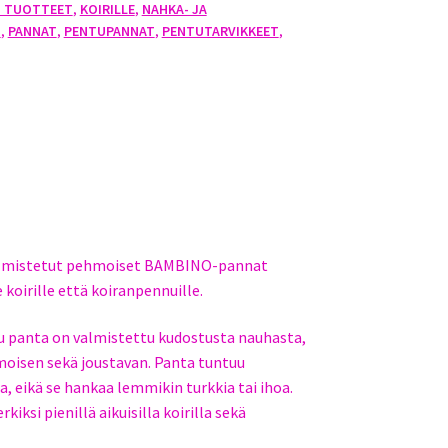
O TUOTTEET
,
KOIRILLE
,
NAHKA- JA
T
,
PANNAT
,
PENTUPANNAT
,
PENTUTARVIKKEET
,
 valmistetut pehmoiset BAMBINO-pannat
e koirille että koiranpennuille.
ltu panta on valmistettu kudostusta nauhasta,
hmoisen sekä joustavan. Panta tuntuu
a, eikä se hankaa lemmikin turkkia tai ihoa.
iksi pienillä aikuisilla koirilla sekä