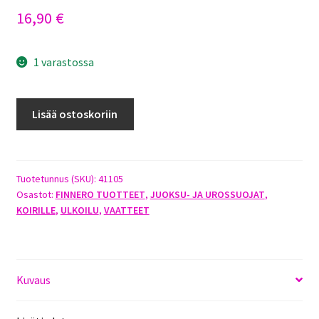
16,90
€
1 varastossa
FINNERO
Lisää ostoskoriin
BASIC
NARTTUSUOJA
L
MUSTA
Tuotetunnus (SKU):
41105
Osastot:
FINNERO TUOTTEET
,
JUOKSU- JA UROSSUOJAT
,
määrä
KOIRILLE
,
ULKOILU
,
VAATTEET
Kuvaus