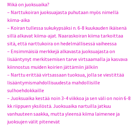
Mikä on juoksuaika?
– Narttukoiran juoksuajasta puhutaan myös nimellä
kiima-aika
– Koiran tullessa sukukypsäksi n. 6-8 kuukauden ikäisenä
sillä alkavat kiima-ajat. Naaraskoiran kiima tarkoittaa
sitä, että narttukoira on hedelmällisessä vaiheessa
– Ensimmäisiä merkkejä alkavasta juoksuajasta on
lisääntynyt merkitsemisen tarve virtsaamalla ja kasvava
kiinnostus muiden koirien jättämiin jälkiin
– Narttu erittää virtsassaan tuoksua, jolla se viestittää
lisääntymismahdollisuudesta mahdollisille
sulhoehdokkaille
– Juoksuaika kestää noin 3-4 viikkoa ja sen väli on noin 6-8
kk riippuen yksilöstä. Juoksuaika nartuilla jatkuu
vanhuuteen saakka, mutta yleensä kiima laimenee ja
juoksujen välit pitenevät