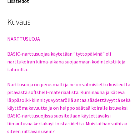
Lisätiedot
Kuvaus
NARTTUSUOJA
BASIC-narttusuojaa käytetään ”tyttöpäivinä” eli
narttukoiran kiima-aikana suojaamaan kodintekstiilejä
tahroilta.
Narttusuoja on perusmalli ja ne on valmistettu kosteutta
pitävästä softshell-materiaalista. Kuminauha ja kätevä
läppäsolki-kiinnitys vyötäröllä antaa säädettävyyttä sekä
käyttömukavuutta ja on helppo säätää koiralle istuvaksi.
BASIC-narttusuojissa suositellaan käytettäväksi
liimautuvaa kertakäyttöistä sidettä. Muistathan vaihtaa
siteen riittävän usein?