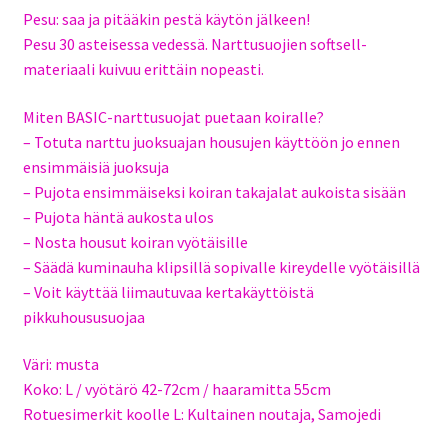
Pesu: saa ja pitääkin pestä käytön jälkeen!
Pesu 30 asteisessa vedessä. Narttusuojien softsell-
materiaali kuivuu erittäin nopeasti.
Miten BASIC-narttusuojat puetaan koiralle?
– Totuta narttu juoksuajan housujen käyttöön jo ennen
ensimmäisiä juoksuja
– Pujota ensimmäiseksi koiran takajalat aukoista sisään
– Pujota häntä aukosta ulos
– Nosta housut koiran vyötäisille
– Säädä kuminauha klipsillä sopivalle kireydelle vyötäisillä
– Voit käyttää liimautuvaa kertakäyttöistä
pikkuhoususuojaa
Väri: musta
Koko: L / vyötärö 42-72cm / haaramitta 55cm
Rotuesimerkit koolle L: Kultainen noutaja, Samojedi