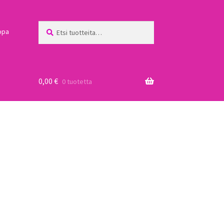
Etsi:
Haku
ppa
0,00
€
0 tuotetta
a