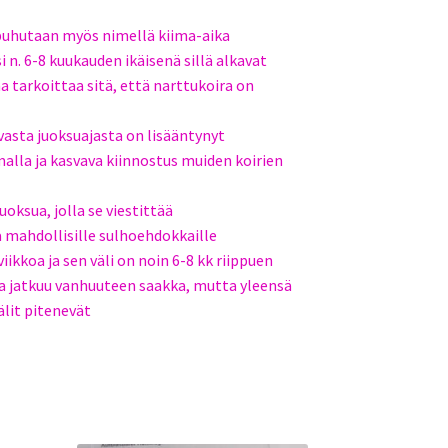
 puhutaan myös nimellä kiima-aika
 n. 6-8 kuukauden ikäisenä sillä alkavat
a tarkoittaa sitä, että narttukoira on
asta juoksuajasta on lisääntynyt
alla ja kasvava kiinnostus muiden koirien
uoksua, jolla se viestittää
 mahdollisille sulhoehdokkaille
iikkoa ja sen väli on noin 6-8 kk riippuen
lla jatkuu vanhuuteen saakka, mutta yleensä
älit pitenevät