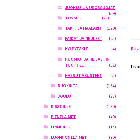
JUOKSU- JA UROSSUOJAT
(59)
TOSSUT
(22)
TAKIT JA HAALARIT
(170)
PAIDAT JA NEULEET
(25)
Kuv
KYLPYTAKIT
(4)
HUOMIO- JA HEIJASTIN
TUOTTEET
(52)
Lisä
HASSUT ASUSTEET
(5)
RUOKINTA
(164)
JOULU
(23)
KISSOILLE
(190)
PIENELÄIMET
(49)
LINNUILLE
(14)
LUONNONELÄIMET
(30)