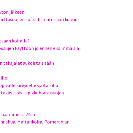
ytön jälkeen!
arttusuojien softsell-materiaali kuivuu
taan koiralle?
housujen käyttöön jo ennen ensimmäisiä
n takajalat aukoista sisään
ille
pivalle kireydelle vyötäisillä
ertakäyttöistä pikkuhoususuojaa
 / haaramitta 24cm
hihuahua, Maltankoira, Pomeranian