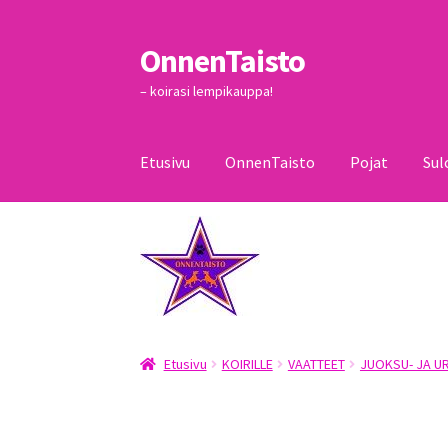
OnnenTaisto
Siirry
Siirry
navigointiin
sisältöön
– koirasi lempikauppa!
Etusivu
OnnenTaisto
Pojat
Sul
Etusivu
Kassa
Oma tili
OnnenTaisto
Ostoskor
Etusivu
KOIRILLE
VAATTEET
JUOKSU- JA U