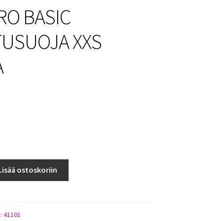
RO BASIC
USUOJA XXS
A
a
Lisää ostoskoriin
):
41101