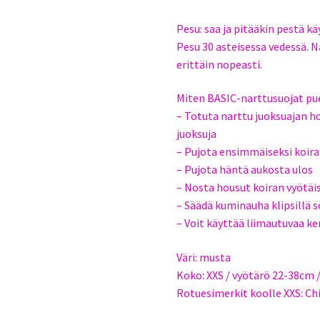
Pesu: saa ja pitääkin pestä kä
Pesu 30 asteisessa vedessä. N
erittäin nopeasti.
Miten BASIC-narttusuojat pue
– Totuta narttu juoksuajan 
juoksuja
– Pujota ensimmäiseksi koira
– Pujota häntä aukosta ulos
– Nosta housut koiran vyötäis
– Säädä kuminauha klipsillä so
– Voit käyttää liimautuvaa k
Väri: musta
Koko: XXS / vyötärö 22-38cm
Rotuesimerkit koolle XXS: C