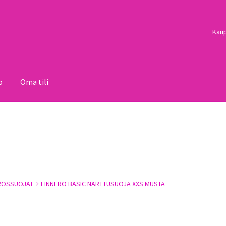
Kau
o
Oma tili
i
Palautukset
Pojat
Sulo
Tietosuojaseloste
Toimitusehdot
Uutisi
ROSSUOJAT
FINNERO BASIC NARTTUSUOJA XXS MUSTA