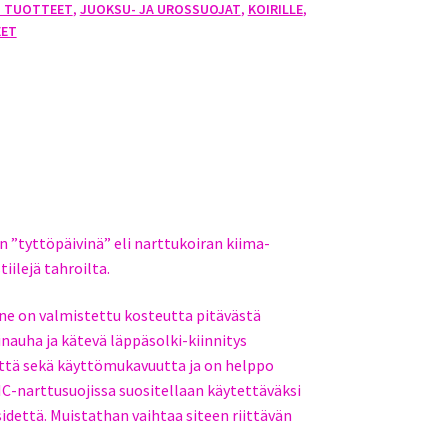
O TUOTTEET
,
JUOKSU- JA UROSSUOJAT
,
KOIRILLE
,
EET
 ”tyttöpäivinä” eli narttukoiran kiima-
ilejä tahroilta.
 ne on valmistettu kosteutta pitävästä
nauha ja kätevä läppäsolki-kiinnitys
yttä sekä käyttömukavuutta ja on helppo
SIC-narttusuojissa suositellaan käytettäväksi
idettä. Muistathan vaihtaa siteen riittävän