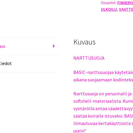
Osastot:
FINNER
määrä
ULKOILU
,
VAATT
Kuvaus
aus
NARTTUSUOJA
tiedot
BASIC-narttusuojaa käytetään
aikana suojaamaan kodinteksti
Narttusuoja on perusmalli ja
softshell-materiaalista. Kumi
vyötäröllä antaa säädettävy
säätää koiralle istuvaksi. BA
liimautuvaa kertakäyttöistä s
usein?