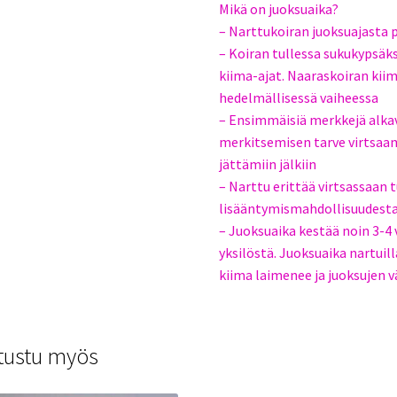
Mikä on juoksuaika?
– Narttukoiran juoksuajasta
– Koiran tullessa sukukypsäksi
kiima-ajat. Naaraskoiran kiim
hedelmällisessä vaiheessa
– Ensimmäisiä merkkejä alkav
merkitsemisen tarve virtsaam
jättämiin jälkiin
– Narttu erittää virtsassaan t
lisääntymismahdollisuudesta
– Juoksuaika kestää noin 3-4 v
yksilöstä. Juoksuaika nartui
kiima laimenee ja juoksujen v
tustu myös