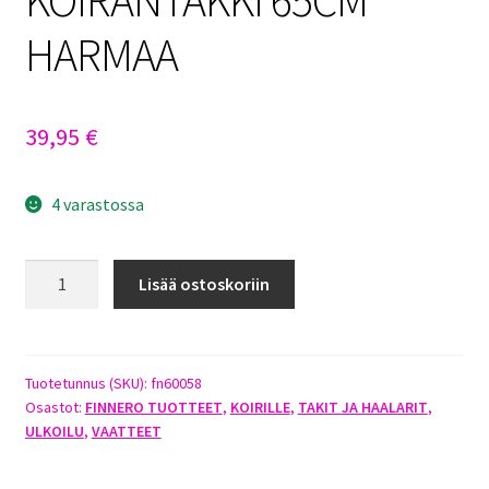
HARMAA
39,95
€
4 varastossa
FINNERO
Lisää ostoskoriin
BRAVA
SPORT
SOFTSHELL
KOIRANTAKKI
Tuotetunnus (SKU):
fn60058
Osastot:
FINNERO TUOTTEET
,
KOIRILLE
,
TAKIT JA HAALARIT
,
65CM
ULKOILU
,
VAATTEET
HARMAA
määrä