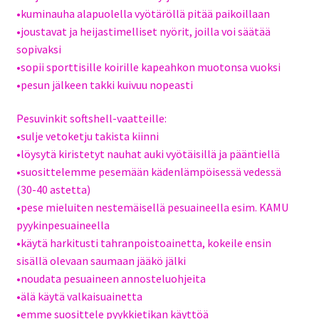
•kuminauha alapuolella vyötäröllä pitää paikoillaan
•joustavat ja heijastimelliset nyörit, joilla voi säätää
sopivaksi
•sopii sporttisille koirille kapeahkon muotonsa vuoksi
•pesun jälkeen takki kuivuu nopeasti
Pesuvinkit softshell-vaatteille:
•sulje vetoketju takista kiinni
•löysytä kiristetyt nauhat auki vyötäisillä ja pääntiellä
•suosittelemme pesemään kädenlämpöisessä vedessä
(30-40 astetta)
•pese mieluiten nestemäisellä pesuaineella esim. KAMU
pyykinpesuaineella
•käytä harkitusti tahranpoistoainetta, kokeile ensin
sisällä olevaan saumaan jääkö jälki
•noudata pesuaineen annosteluohjeita
•älä käytä valkaisuainetta
•emme suosittele pyykkietikan käyttöä