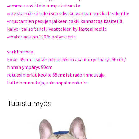
•emme suosittele rumpukuivausta
•ravista märkä takki suoraksi kuivumaan vaikka henkarille
•muutamien pesujen jälkeen takki kannattaa käsitellä
kalvo- tai softshell-vaatteiden kyllästeaineella
•materiaali on 100% polyesteriä
väri: harmaa
koko: 65cm = selän pituus 65cm / kaulan ympärys 56cm /
rinnan ympärys 90cm
rotuesimerkit koolle 65cm: labradorinnoutaja,
kultainennoutaja, saksanpaimenkoira
Tutustu myös