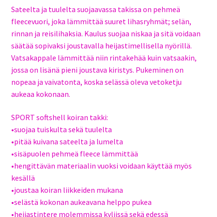
Sateelta ja tuulelta suojaavassa takissa on pehmeä
fleecevuori, joka lämmittää suuret lihasryhmät; selän,
rinnan ja reisilihaksia. Kaulus suojaa niskaa ja sitä voidaan
säätää sopivaksi joustavalla heijastimellisella nyörillä.
Vatsakappale lämmittää niin rintakehää kuin vatsaakin,
jossa on lisänä pieni joustava kiristys. Pukeminen on
nopeaa ja vaivatonta, koska selässä oleva vetoketju
aukeaa kokonaan.
SPORT softshell koiran takki:
•suojaa tuiskulta sekä tuulelta
•pitää kuivana sateelta ja lumelta
•sisäpuolen pehmeä fleece lämmittää
•hengittävän materiaalin vuoksi voidaan käyttää myös
kesällä
•joustaa koiran liikkeiden mukana
•selästä kokonan aukeavana helppo pukea
•heijastintere molemmissa kyljissä sekä edessä