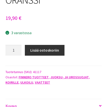
19,90
€
3 varastossa
FINNERO
Lisää ostoskoriin
BRENDA
JUOKSUHOUSUT
XXS
ORANSSI
Tuotetunnus (SKU):
41117
Osastot:
FINNERO TUOTTEET
,
JUOKSU- JA UROSSUOJAT
,
määrä
KOIRILLE
,
ULKOILU
,
VAATTEET
Kuvaus