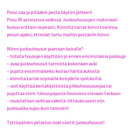
Pesu: saa ja pitääkin pestä käytön jälkeen!
Pesu 30 asteisessa vedessä. Juoksuhousujen materiaali
kuivuu erittäin nopeasti. Kiinnitä tarrat kiinni toisiinsa
pesun ajaksi, etteivät tartu muihin pestäviin kiinni.
Miten juoksuhousut puetaan koiralle?
– totuta housujen käyttöön jo ennen ensimmäisiä juoksuja
– avaa juoksuhousut tarroista kokonaan auki
– pujota ensimmäiseksi koirasi häntä aukosta
– kiinnitä tarrat sopivalle kireydelle vyötäisillä
– voit käyttää kertakäyttöistä pikkuhoususuojaa tai
pujottaa esim. talouspaperia housuissa olevaan taskuun
– muistathan vaihtaa sidettä riittävän usein niin
juoksuaika sujuu kuin tanssien!
Tyttöpäivien pelastus ovat söötit juoksuhousut!