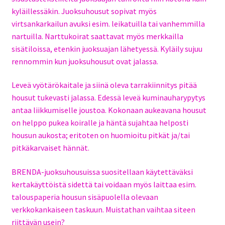
kyläillessäkin. Juoksuhousut sopivat myös
virtsankarkailun avuksi esim. leikatuilla tai vanhemmilla
nartuilla. Narttukoirat saattavat myös merkkailla
sisätiloissa, etenkin juoksuajan lähetyessä. Kyläily sujuu
rennommin kun juoksuhousut ovat jalassa.
Leveä vyötärökaitale ja siinä oleva tarrakiinnitys pitää
housut tukevasti jalassa. Edessä leveä kuminauharypytys
antaa liikkumiselle joustoa. Kokonaan aukeavana housut
on helppo pukea koiralle ja häntä sujahtaa helposti
housun aukosta; eritoten on huomioitu pitkät ja/tai
pitkäkarvaiset hännät.
BRENDA-juoksuhousuissa suositellaan käytettäväksi
kertakäyttöistä sidettä tai voidaan myös laittaa esim.
talouspaperia housun sisäpuolella olevaan
verkkokankaiseen taskuun. Muistathan vaihtaa siteen
riittävän usein?