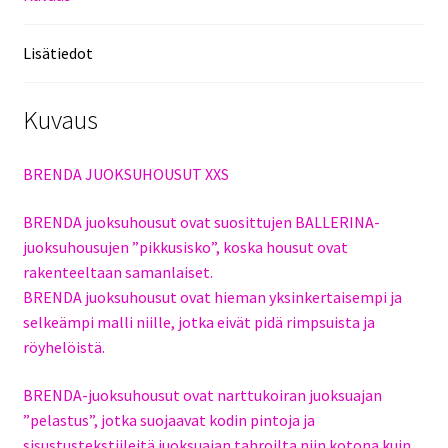
Lisätiedot
Kuvaus
BRENDA JUOKSUHOUSUT XXS
BRENDA juoksuhousut ovat suosittujen BALLERINA-
juoksuhousujen ”pikkusisko”, koska housut ovat
rakenteeltaan samanlaiset.
BRENDA juoksuhousut ovat hieman yksinkertaisempi ja
selkeämpi malli niille, jotka eivät pidä rimpsuista ja
röyhelöistä.
BRENDA-juoksuhousut ovat narttukoiran juoksuajan
”pelastus”, jotka suojaavat kodin pintoja ja
sisustustekstiileitä juoksuajan tahroilta niin kotona kuin