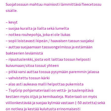
Suojatossuun mahtuu mainiosti lämmittävä fleecetossu
sisälle.
– kevyt
– suojaa kuralta ja lialta sekä lumelta
– notkea rouhepohja, joka ei ole liukas
– sopii loistavasti kipeän / haavaisen tassun suojaksi
– auttaa suojaamaan tassuongelmissa ja estämään
bakteerien leviämistä
– ripustuslenkki, josta voit laittaa tossun helposti
kuivumaan/sitoa tossut yhteen
– pitkä varsi auttaa tossua pysymään paremmin jalassa
– vahvistettu tossun kärki
– alas asti aukeava malli helpottaa pukemista
– TopGrip pohjamateriaali on vettä- ja tuulenpitävä
kestäen myös öljyä ja kemikaaleja. Materiaali on myös
viillonkestävää ja suojaa kylmää vastaan (-50 astetta) sekä
on notkea ja kestää kulutusta erinomaisesti