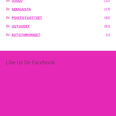
JOULU
(21)
SEKALAISTA
(17)
POISTOTUOTTEET
(42)
UUTUUDET
(82)
AUTOTARVIKKEET
(1)
Like Us On Facebook