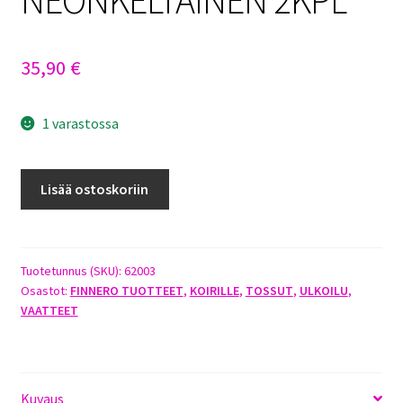
35,90
€
1 varastossa
FINNERO
Lisää ostoskoriin
KURA
SUOJATOSSUT
M
NEONKELTAINEN
Tuotetunnus (SKU):
62003
Osastot:
FINNERO TUOTTEET
,
KOIRILLE
,
TOSSUT
,
ULKOILU
,
2KPL
VAATTEET
määrä
Kuvaus