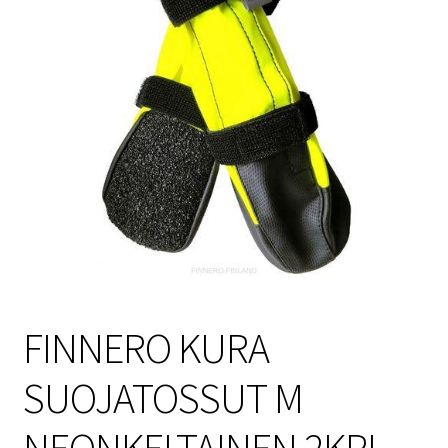
Sulo
Tietosuojaseloste
Toimitusehdot
Uutisia
FINNERO KURA
SUOJATOSSUT M
NEONKELTAINEN 2KPL