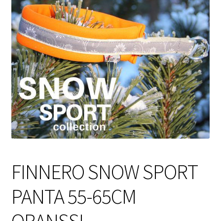
Sulo
Tietosuojaseloste
Toimitusehdot
Uutisia
FINNERO SNOW SPORT
PANTA 55-65CM
ORANSSI