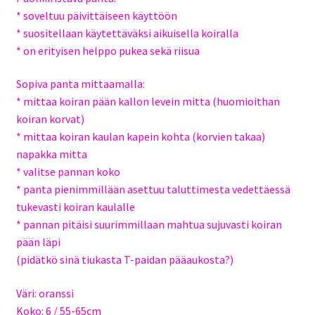
* soveltuu päivittäiseen käyttöön
* suositellaan käytettäväksi aikuisella koiralla
* on erityisen helppo pukea sekä riisua
Sopiva panta mittaamalla:
* mittaa koiran pään kallon levein mitta (huomioithan
koiran korvat)
* mittaa koiran kaulan kapein kohta (korvien takaa)
napakka mitta
* valitse pannan koko
* panta pienimmillään asettuu taluttimesta vedettäessä
tukevasti koiran kaulalle
* pannan pitäisi suurimmillaan mahtua sujuvasti koiran
pään läpi
(pidätkö sinä tiukasta T-paidan pääaukosta?)
Väri: oranssi
Koko: 6 / 55-65cm