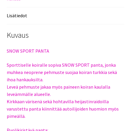
Lisätiedot
Kuvaus
SNOW SPORT PANTA
Sporttiselle koiralle sopiva SNOW SPORT panta, jonka
muhkea neoprene pehmuste suojaa koiran turkkia sekä
ihoa hankauksilta.
Leveä pehmuste jakaa myös paineen koiran kaulalla
leveämmälle alueelle.
Kirkkaan värisenä sekä hohtavilla heijastinraidoilla
varustettu panta kiinnittää autoilijoiden huomion myös
pimeällä.
Puolikiristävä panta: