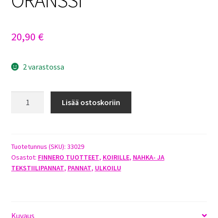
20,90
€
2 varastossa
FINNERO
Lisää ostoskoriin
SNOW
SPORT
PANTA
55-
Tuotetunnus (SKU):
33029
Osastot:
FINNERO TUOTTEET
,
KOIRILLE
,
NAHKA- JA
65CM
TEKSTIILIPANNAT
,
PANNAT
,
ULKOILU
ORANSSI
määrä
Kuvaus