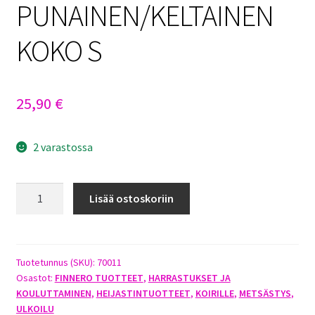
PUNAINEN/KELTAINEN
KOKO S
25,90
€
2 varastossa
FINNERO
Lisää ostoskoriin
UKKO
SIGNAL
VEST
METSÄSTYSLIIVI
Tuotetunnus (SKU):
70011
Osastot:
FINNERO TUOTTEET
,
HARRASTUKSET JA
PUNAINEN/KELTAINEN
KOULUTTAMINEN
,
HEIJASTINTUOTTEET
,
KOIRILLE
,
METSÄSTYS
,
KOKO
ULKOILU
S