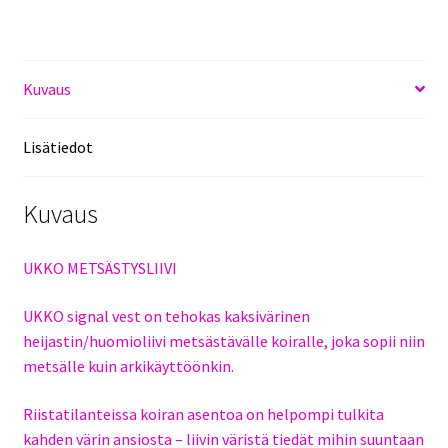
määrä
Kuvaus
Lisätiedot
Kuvaus
UKKO METSÄSTYSLIIVI
UKKO signal vest on tehokas kaksivärinen
heijastin/huomioliivi metsästävälle koiralle, joka sopii niin
metsälle kuin arkikäyttöönkin.
Riistatilanteissa koiran asentoa on helpompi tulkita
kahden värin ansiosta – liivin väristä tiedät mihin suuntaan