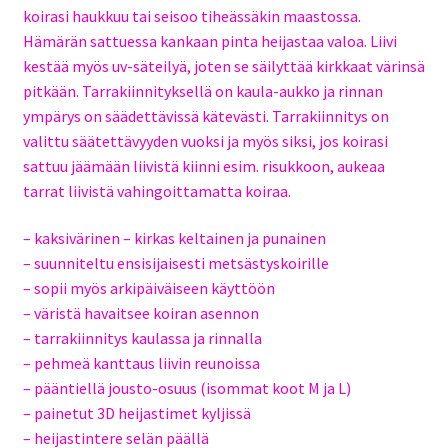
koirasi haukkuu tai seisoo tiheässäkin maastossa.
Hämärän sattuessa kankaan pinta heijastaa valoa. Liivi
kestää myös uv-säteilyä, joten se säilyttää kirkkaat värinsä
pitkään. Tarrakiinnityksellä on kaula-aukko ja rinnan
ympärys on säädettävissä kätevästi. Tarrakiinnitys on
valittu säätettävyyden vuoksi ja myös siksi, jos koirasi
sattuu jäämään liivistä kiinni esim. risukkoon, aukeaa
tarrat liivistä vahingoittamatta koiraa.
– kaksivärinen – kirkas keltainen ja punainen
– suunniteltu ensisijaisesti metsästyskoirille
– sopii myös arkipäiväiseen käyttöön
– väristä havaitsee koiran asennon
– tarrakiinnitys kaulassa ja rinnalla
– pehmeä kanttaus liivin reunoissa
– pääntiellä jousto-osuus (isommat koot M ja L)
– painetut 3D heijastimet kyljissä
– heijastintere selän päällä