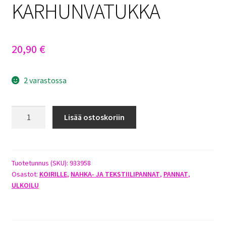
KARHUNVATUKKA
20,90
€
2 varastossa
HURTTA
Lisää ostoskoriin
RAZZLE-
DAZZLE
PANTA
55-
Tuotetunnus (SKU):
933958
Osastot:
KOIRILLE
,
NAHKA- JA TEKSTIILIPANNAT
,
PANNAT
,
65CM
ULKOILU
KARHUNVATUKKA
määrä