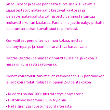
pistolukosta ja tekee pannasta turvallisen. Tukevat ja
lujuustestatut materiaalit kestävät käytössä ja
kierrätysmateriaalista valmistettu pehmuste tuntuu
mukavalta koiran kaulassa. Pannan heijastin näkyy pitkälle
ja parantaa koiran turvallisuutta pimeässä.
Kun valitset pennullesi pannan kokoa, mittaa
kaulanympärys ja huomioi tarvittava kasvunvara.
Razzle-Dazzle -pannassa on valittavissa neljä kokoa ja
niissä on runsaasti säätövaraa.
Pienet koirarodut tarvitsevat kasvaessaan 1–2 pantakokoa
ja isot koirarodut rodusta riippuen 2–3 pantakokoa.
• Kudottu nauha100% kierrätettyä polyesteriä
• Pistolukko kestävää 100% Nylonia
• Metallirengas ruostumatonta terästä