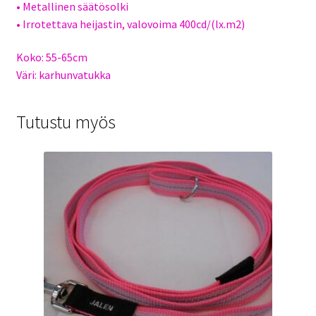
• Metallinen säätösolki
• Irrotettava heijastin, valovoima 400cd/(lx.m2)
Koko: 55-65cm
Väri: karhunvatukka
Tutustu myös