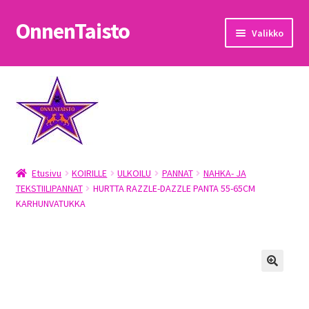
OnnenTaisto
Siirry
Siirry
Valikko
navigointiin
sisältöön
Etusivu
Kassa
Oma tili
Etusivu
KOIRILLE
ULKOILU
PANNAT
NAHKA- JA
OnnenTaisto
TEKSTIILIPANNAT
HURTTA RAZZLE-DAZZLE PANTA 55-65CM
KARHUNVATUKKA
Ostoskori
Palautukset
Pojat