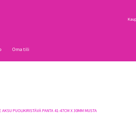
Kau
o
Oma tili
i
Palautukset
Pojat
Sulo
Tietosuojaseloste
Toimitusehdot
Uutisi
 AKSU PUOLIKIRISTÄVÄ PANTA 41-47CM X 30MM MUSTA