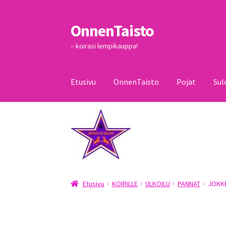
OnnenTaisto
Siirry
Siirry
navigointiin
sisältöön
– koirasi lempikauppa!
Etusivu
OnnenTaisto
Pojat
Sul
Etusivu
Kassa
Oma tili
OnnenTaisto
Ostoskor
Etusivu
KOIRILLE
ULKOILU
PANNAT
JOKKE