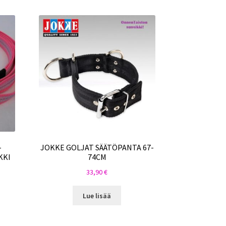
-
JOKKE GOLJAT SÄÄTÖPANTA 67-
KKI
74CM
33,90
€
Lue lisää