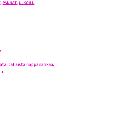
E
,
PANNAT
,
ULKOILU
A
tä italiaista nappanahkaa.
a.