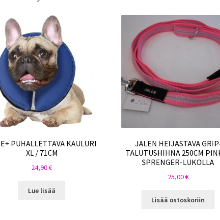
E+ PUHALLETTAVA KAULURI
JALEN HEIJASTAVA GRIP
XL / 71CM
TALUTUSHIHNA 250CM PIN
SPRENGER-LUKOLLA
24,90
€
25,00
€
Lue lisää
Lisää ostoskoriin