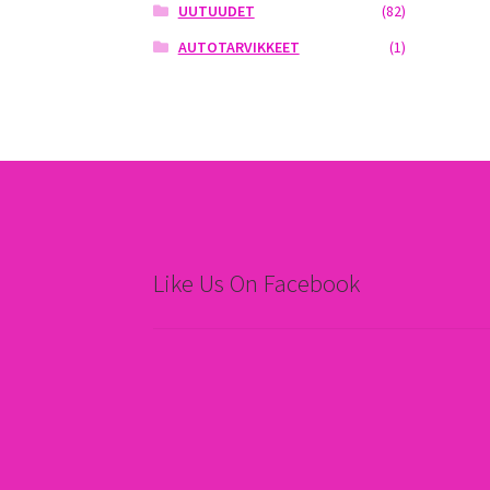
UUTUUDET
(82)
AUTOTARVIKKEET
(1)
Like Us On Facebook