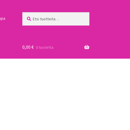
Etsi:
Haku
ppa
0,00
€
0 tuotetta
a