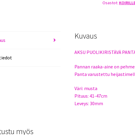
Osastot:
KOIRILL
47CM
X
30MM
MUSTA
määrä
Kuvaus
aus
AKSU PUOLIKIRISTÄVÄ PANT
tiedot
Pannan raaka-aine on pehmeä
Panta varustettu heijastimell
Väri: musta
Pituus: 41-47cm
Leveys: 30mm
tustu myös