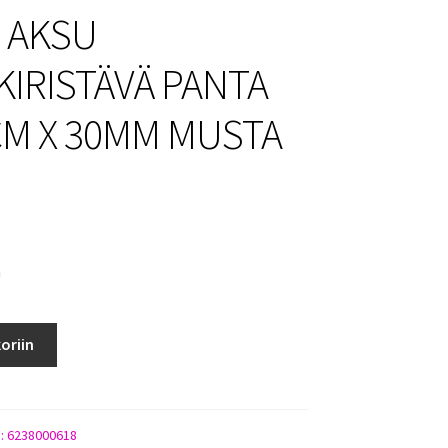
 AKSU
KIRISTÄVÄ PANTA
CM X 30MM MUSTA
a
oriin
Ä
):
6238000618