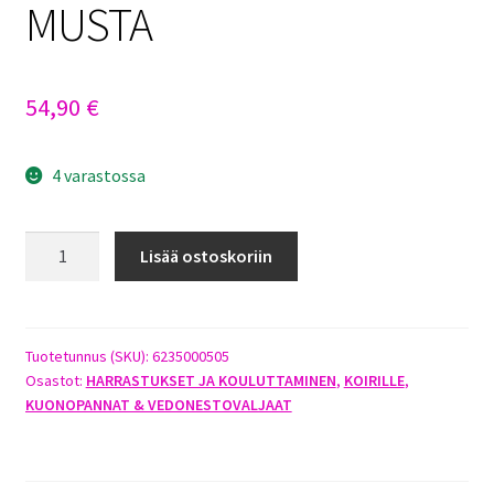
MUSTA
54,90
€
4 varastossa
JOKKE
Lisää ostoskoriin
IPPA
KUONOPANTA
KOKO
6
Tuotetunnus (SKU):
6235000505
Osastot:
HARRASTUKSET JA KOULUTTAMINEN
,
KOIRILLE
,
MUSTA
KUONOPANNAT & VEDONESTOVALJAAT
määrä