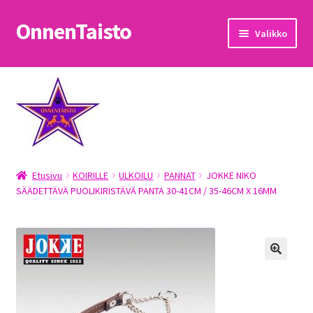
OnnenTaisto
Siirry
Siirry
Valikko
navigointiin
sisältöön
Etusivu
Kassa
Oma tili
Etusivu
KOIRILLE
ULKOILU
PANNAT
JOKKE NIKO
OnnenTaisto
SÄÄDETTÄVÄ PUOLIKIRISTÄVÄ PANTA 30-41CM / 35-46CM X 16MM
Ostoskori
Palautukset
Pojat