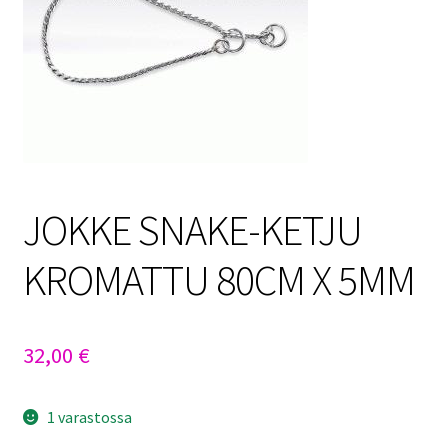
Sulo
Tietosuojaseloste
Toimitusehdot
Uutisia
JOKKE SNAKE-KETJU
KROMATTU 80CM X 5MM
32,00
€
1 varastossa