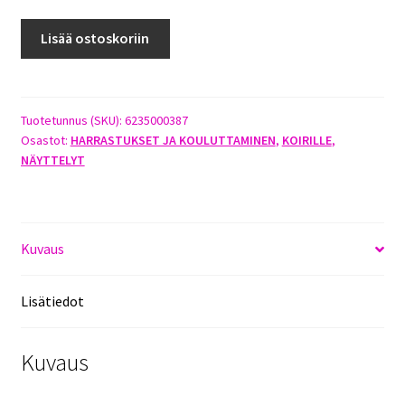
JOKKE
Lisää ostoskoriin
SNAKE-
KETJU
KROMATTU
80CM
Tuotetunnus (SKU):
6235000387
Osastot:
HARRASTUKSET JA KOULUTTAMINEN
,
KOIRILLE
,
X
NÄYTTELYT
5MM
määrä
Kuvaus
Lisätiedot
Kuvaus