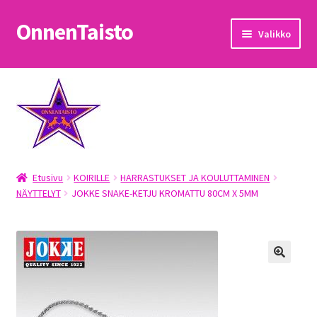
OnnenTaisto
Siirry
Siirry
Valikko
navigointiin
sisältöön
Etusivu
Kassa
Oma tili
Etusivu
KOIRILLE
HARRASTUKSET JA KOULUTTAMINEN
OnnenTaisto
NÄYTTELYT
JOKKE SNAKE-KETJU KROMATTU 80CM X 5MM
Ostoskori
Palautukset
Pojat