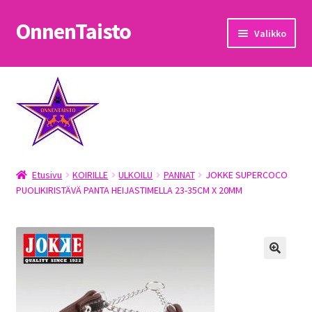
OnnenTaisto
Siirry
Siirry
Valikko
navigointiin
sisältöön
Etusivu
Kassa
Oma tili
Etusivu
KOIRILLE
ULKOILU
PANNAT
JOKKE SUPERCOCO
OnnenTaisto
PUOLIKIRISTÄVÄ PANTA HEIJASTIMELLA 23-35CM X 20MM
Ostoskori
Palautukset
Pojat