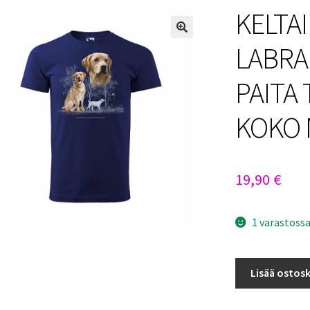
KELTA
LABRA
PAITA
KOKO 
19,90
€
1 varastoss
KELTAINEN
Lisää ostosk
LABRADORINN
T-