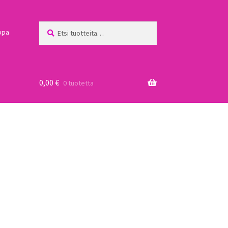
Etsi:
Haku
ppa
0,00
€
0 tuotetta
a