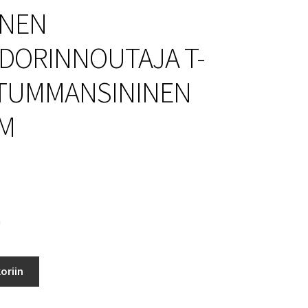
INEN
DORINNOUTAJA T-
 TUMMANSININEN
M
a
oriin
OUTAJA