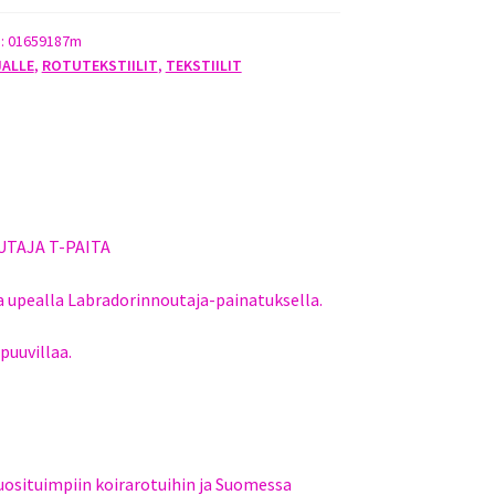
EN
):
01659187m
JALLE
,
ROTUTEKSTIILIT
,
TEKSTIILIT
TAJA T-PAITA
ta upealla Labradorinnoutaja-painatuksella.
puuvillaa.
osituimpiin koirarotuihin ja Suomessa