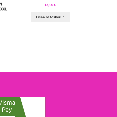
VI
15,00
€
XXXL
Lisää ostoskoriin