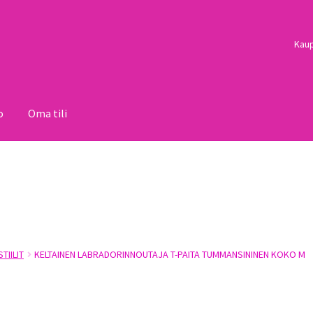
Kau
o
Oma tili
i
Palautukset
Pojat
Sulo
Tietosuojaseloste
Toimitusehdot
Uutisi
TIILIT
KELTAINEN LABRADORINNOUTAJA T-PAITA TUMMANSININEN KOKO M