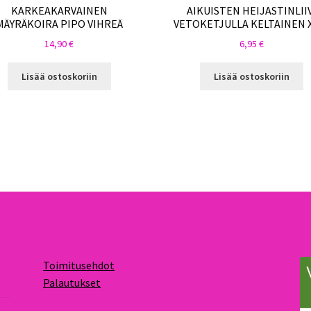
KARKEAKARVAINEN
AIKUISTEN HEIJASTINLII
MÄYRÄKOIRA PIPO VIHREÄ
VETOKETJULLA KELTAINEN 
14,90
€
6,95
€
Lisää ostoskoriin
Lisää ostoskoriin
Toimitusehdot
Palautukset