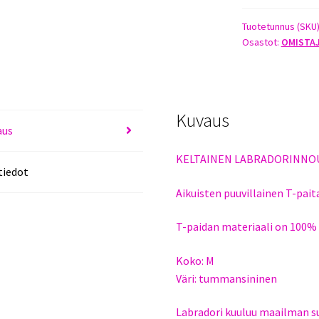
PAITA
TUMMANSININ
Tuotetunnus (SKU
Osastot:
OMISTA
KOKO
M
määrä
Kuvaus
aus
KELTAINEN LABRADORINNOU
tiedot
Aikuisten puuvillainen T-pai
T-paidan materiaali on 100% 
Koko: M
Väri: tummansininen
Labradori kuuluu maailman su