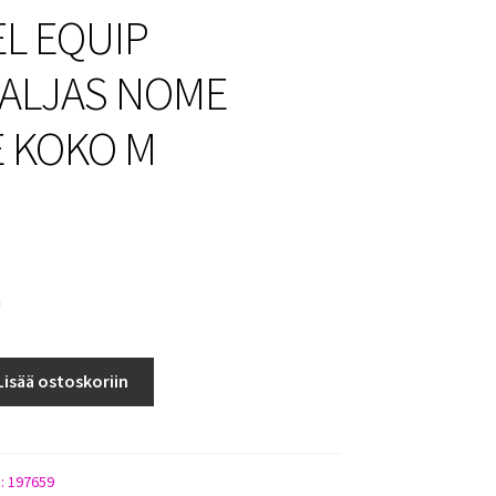
L EQUIP
ALJAS NOME
E KOKO M
a
Lisää ostoskoriin
):
197659