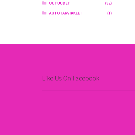
UUTUUDET
(82)
AUTOTARVIKKEET
(1)
Like Us On Facebook