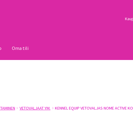
Kau
o
Oma tili
i
Palautukset
Pojat
Sulo
Tietosuojaseloste
Toimitusehdot
Uutisi
TAMINEN
VETOVALJAAT YM.
KENNEL EQUIP VETOVALJAS NOME ACTIVE K