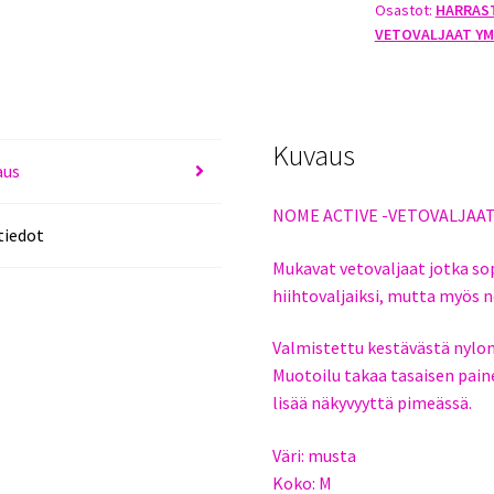
Osastot:
HARRAS
KOKO
VETOVALJAAT YM
M
määrä
Kuvaus
aus
NOME ACTIVE -VETOVALJAA
tiedot
Mukavat vetovaljaat jotka sopi
hiihtovaljaiksi, mutta myös n
Valmistettu kestävästä nylon
Muotoilu takaa tasaisen paine
lisää näkyvyyttä pimeässä.
Väri: musta
Koko: M