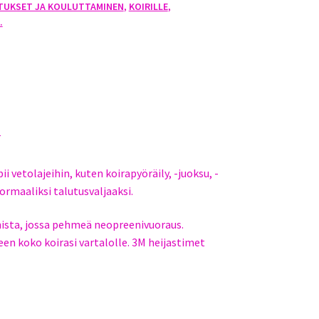
TUKSET JA KOULUTTAMINEN
,
KOIRILLE
,
.
T
i vetolajeihin, kuten koirapyöräily, -juoksu, -
ormaaliksi talutusvaljaaksi.
ista, jossa pehmeä neopreenivuoraus.
en koko koirasi vartalolle. 3M heijastimet