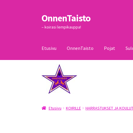
OnnenTaisto
Siirry
Siirry
navigointiin
sisältöön
– koirasi lempikauppa!
Etusivu
OnnenTaisto
Pojat
Sul
Etusivu
Kassa
Oma tili
OnnenTaisto
Ostoskor
Etusivu
KOIRILLE
HARRASTUKSET JA KOULUT