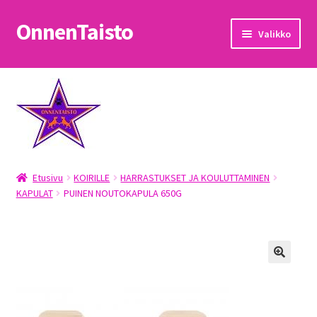
OnnenTaisto
Siirry
Siirry
Valikko
navigointiin
sisältöön
Etusivu
Kassa
Oma tili
Etusivu
KOIRILLE
HARRASTUKSET JA KOULUTTAMINEN
OnnenTaisto
KAPULAT
PUINEN NOUTOKAPULA 650G
Ostoskori
Palautukset
Pojat