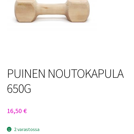
Sulo
Tietosuojaseloste
Toimitusehdot
Uutisia
PUINEN NOUTOKAPULA
650G
16,50
€
2 varastossa