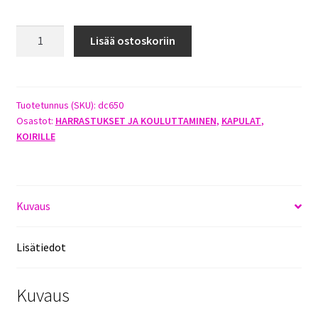
PUINEN
Lisää ostoskoriin
NOUTOKAPULA
650G
määrä
Tuotetunnus (SKU):
dc650
Osastot:
HARRASTUKSET JA KOULUTTAMINEN
,
KAPULAT
,
KOIRILLE
Kuvaus
Lisätiedot
Kuvaus