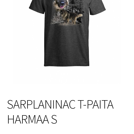
Sulo
Tietosuojaseloste
Toimitusehdot
Uutisia
SARPLANINAC T-PAITA
HARMAA S