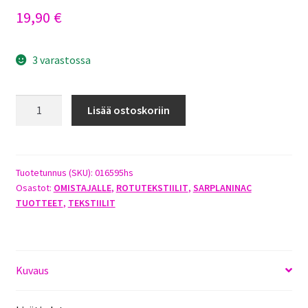
19,90
€
3 varastossa
SARPLANINAC
Lisää ostoskoriin
T-
PAITA
HARMAA
S
Tuotetunnus (SKU):
016595hs
Osastot:
OMISTAJALLE
,
ROTUTEKSTIILIT
,
SARPLANINAC
määrä
TUOTTEET
,
TEKSTIILIT
Kuvaus