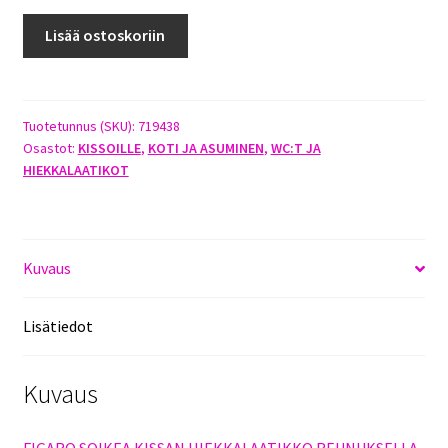
SAVIC
Lisää ostoskoriin
FIGARO
HIEKKALAATIKKO
määrä
Tuotetunnus (SKU):
719438
Osastot:
KISSOILLE
,
KOTI JA ASUMINEN
,
WC:T JA
HIEKKALAATIKOT
Kuvaus
Lisätiedot
Kuvaus
FIGARO SOIKEA KISSAN HIEKKALAATIKKO REUNUKSELLA