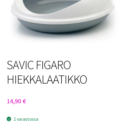
Sulo
Tietosuojaseloste
Toimitusehdot
Uutisia
SAVIC FIGARO
HIEKKALAATIKKO
14,90
€
1 varastossa