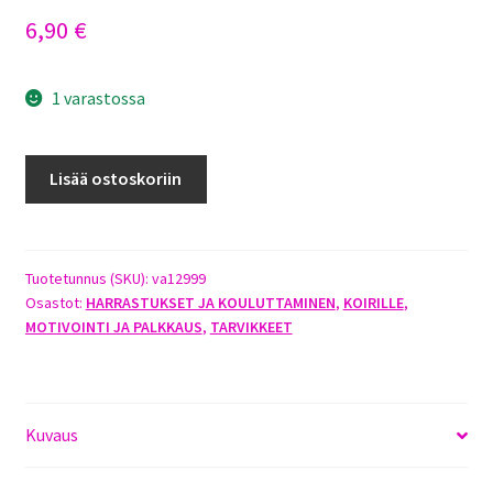
6,90
€
1 varastossa
STARMARK
Lisää ostoskoriin
PRO-
TRAINING
QUICKER
CLICKER
Tuotetunnus (SKU):
va12999
Osastot:
HARRASTUKSET JA KOULUTTAMINEN
,
KOIRILLE
,
-
MOTIVOINTI JA PALKKAUS
,
TARVIKKEET
NAKSUTIN
7CM
määrä
Kuvaus