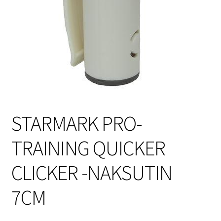
Sulo
Tietosuojaseloste
Toimitusehdot
Uutisia
STARMARK PRO-
TRAINING QUICKER
CLICKER -NAKSUTIN
7CM