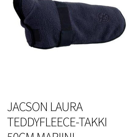
Sulo
Tietosuojaseloste
Toimitusehdot
Uutisia
JACSON LAURA
TEDDYFLEECE-TAKKI
50CM MARIINI