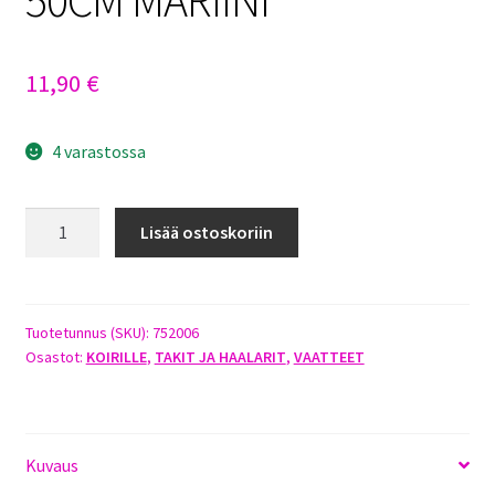
11,90
€
4 varastossa
JACSON
Lisää ostoskoriin
LAURA
TEDDYFLEECE-
TAKKI
50CM
Tuotetunnus (SKU):
752006
Osastot:
KOIRILLE
,
TAKIT JA HAALARIT
,
VAATTEET
MARIINI
määrä
Kuvaus