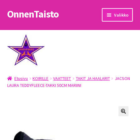
OnnenTaisto
Siirry
Siirry
Valikko
navigointiin
sisältöön
Etusivu
Kassa
Oma tili
Etusivu
KOIRILLE
VAATTEET
TAKIT JA HAALARIT
JACSON
OnnenTaisto
LAURA TEDDYFLEECE-TAKKI 50CM MARIINI
Ostoskori
Palautukset
Pojat