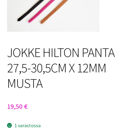
Sulo
Tietosuojaseloste
Toimitusehdot
JOKKE HILTON PANTA
Uutisia
27,5-30,5CM X 12MM
MUSTA
19,50
€
1 varastossa