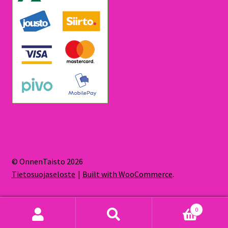
© OnnenTaisto 2026
Tietosuojaseloste
Built with WooCommerce
.
0
Etsi:
Haku