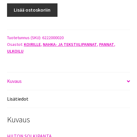
JOKKE
Lisää ostoskoriin
HILTON
PANTA
27,5-
30,5CM
Tuotetunnus (SKU):
6222000020
Osastot:
KOIRILLE
,
NAHKA- JA TEKSTIILIPANNAT
,
PANNAT
,
X
ULKOILU
12MM
MUSTA
määrä
Kuvaus
Lisätiedot
Kuvaus
HILTON SOLKIPANTA